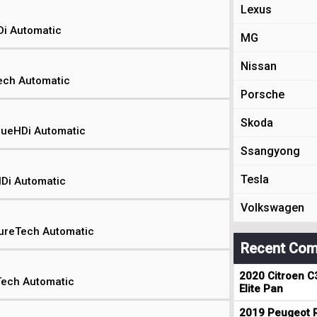
Lexus
Di Automatic
MG
Nissan
Tech Automatic
Porsche
Skoda
lueHDi Automatic
Ssangyong
Tesla
HDi Automatic
Volkswagen
PureTech Automatic
Recent Com
2020 Citroen C
Tech Automatic
Elite Pan
2019 Peugeot R